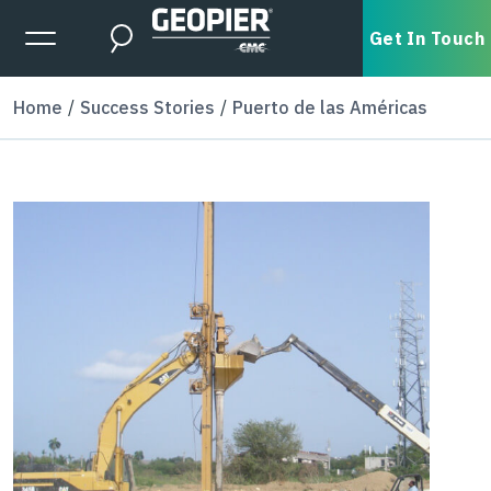
Skip to main content
Expanded Menu Toggle
Get In Touch
Search
Home
Success Stories
Puerto de las Américas