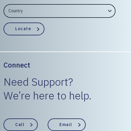
EngineerCountry
EngineerState
Locate
Connect
Need Support?
We’re here to help.
Call
Email